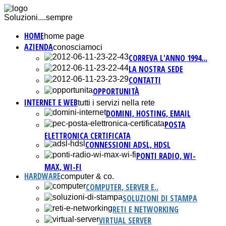
Soluzioni....sempre
HOME
home page
AZIENDA
conosciamoci
CORREVA L'ANNO 1994...
LA NOSTRA SEDE
CONTATTI
OPPORTUNITÀ
INTERNET E WEB
tutti i servizi nella rete
DOMINI, HOSTING, EMAIL
POSTA
ELETTRONICA CERTIFICATA
CONNESSIONI ADSL, HDSL
PONTI RADIO, WI-
MAX, WI-FI
HARDWARE
computer & co.
COMPUTER, SERVER E..
SOLUZIONI DI STAMPA
RETI E NETWORKING
VIRTUAL SERVER