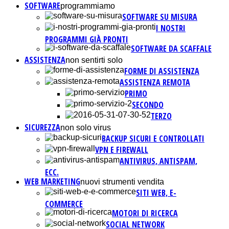
SOFTWARE
programmiamo
SOFTWARE SU MISURA
I NOSTRI
PROGRAMMI GIÀ PRONTI
SOFTWARE DA SCAFFALE
ASSISTENZA
non sentirti solo
FORME DI ASSISTENZA
ASSISTENZA REMOTA
PRIMO
SECONDO
TERZO
SICUREZZA
non solo virus
BACKUP SICURI E CONTROLLATI
VPN E FIREWALL
ANTIVIRUS, ANTISPAM,
ECC.
WEB MARKETING
nuovi strumenti vendita
SITI WEB, E-
COMMERCE
MOTORI DI RICERCA
SOCIAL NETWORK