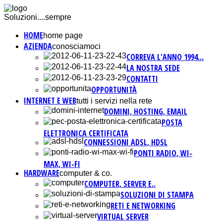
Soluzioni....sempre
HOME
home page
AZIENDA
conosciamoci
CORREVA L'ANNO 1994...
LA NOSTRA SEDE
CONTATTI
OPPORTUNITÀ
INTERNET E WEB
tutti i servizi nella rete
DOMINI, HOSTING, EMAIL
POSTA
ELETTRONICA CERTIFICATA
CONNESSIONI ADSL, HDSL
PONTI RADIO, WI-
MAX, WI-FI
HARDWARE
computer & co.
COMPUTER, SERVER E..
SOLUZIONI DI STAMPA
RETI E NETWORKING
VIRTUAL SERVER