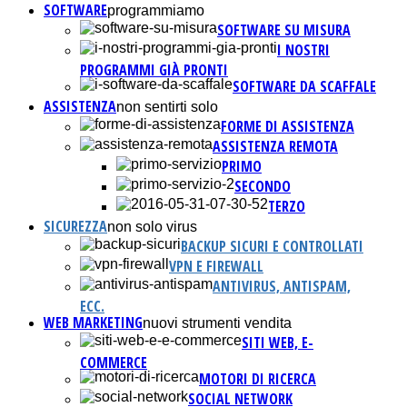
SOFTWARE
programmiamo
SOFTWARE SU MISURA
I NOSTRI
PROGRAMMI GIÀ PRONTI
SOFTWARE DA SCAFFALE
ASSISTENZA
non sentirti solo
FORME DI ASSISTENZA
ASSISTENZA REMOTA
PRIMO
SECONDO
TERZO
SICUREZZA
non solo virus
BACKUP SICURI E CONTROLLATI
VPN E FIREWALL
ANTIVIRUS, ANTISPAM,
ECC.
WEB MARKETING
nuovi strumenti vendita
SITI WEB, E-
COMMERCE
MOTORI DI RICERCA
SOCIAL NETWORK