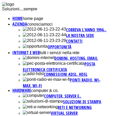
Soluzioni....sempre
HOME
home page
AZIENDA
conosciamoci
CORREVA L'ANNO 1994...
LA NOSTRA SEDE
CONTATTI
OPPORTUNITÀ
INTERNET E WEB
tutti i servizi nella rete
DOMINI, HOSTING, EMAIL
POSTA
ELETTRONICA CERTIFICATA
CONNESSIONI ADSL, HDSL
PONTI RADIO, WI-
MAX, WI-FI
HARDWARE
computer & co.
COMPUTER, SERVER E..
SOLUZIONI DI STAMPA
RETI E NETWORKING
VIRTUAL SERVER