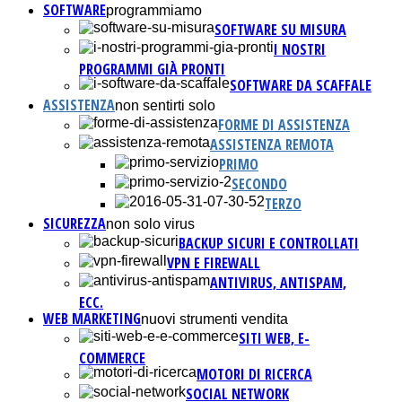
SOFTWARE
programmiamo
SOFTWARE SU MISURA
I NOSTRI
PROGRAMMI GIÀ PRONTI
SOFTWARE DA SCAFFALE
ASSISTENZA
non sentirti solo
FORME DI ASSISTENZA
ASSISTENZA REMOTA
PRIMO
SECONDO
TERZO
SICUREZZA
non solo virus
BACKUP SICURI E CONTROLLATI
VPN E FIREWALL
ANTIVIRUS, ANTISPAM,
ECC.
WEB MARKETING
nuovi strumenti vendita
SITI WEB, E-
COMMERCE
MOTORI DI RICERCA
SOCIAL NETWORK