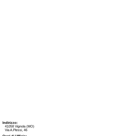
Indirizzo:
41058 Vignola (MO)
Via A.Plessi, 46
Orari di Ufficio: