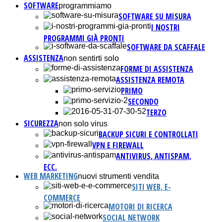
SOFTWARE
programmiamo
SOFTWARE SU MISURA
I NOSTRI
PROGRAMMI GIÀ PRONTI
SOFTWARE DA SCAFFALE
ASSISTENZA
non sentirti solo
FORME DI ASSISTENZA
ASSISTENZA REMOTA
PRIMO
SECONDO
TERZO
SICUREZZA
non solo virus
BACKUP SICURI E CONTROLLATI
VPN E FIREWALL
ANTIVIRUS, ANTISPAM,
ECC.
WEB MARKETING
nuovi strumenti vendita
SITI WEB, E-
COMMERCE
MOTORI DI RICERCA
SOCIAL NETWORK