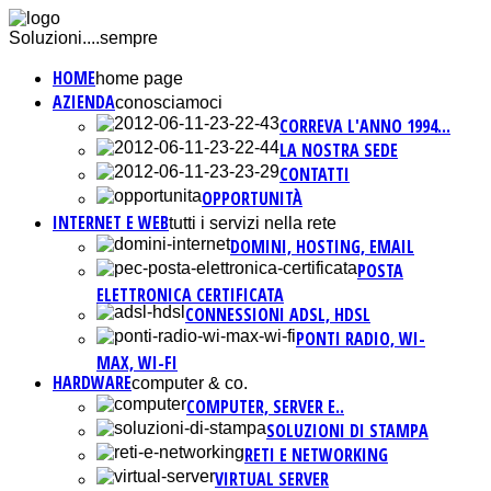
Soluzioni....sempre
HOME
home page
AZIENDA
conosciamoci
CORREVA L'ANNO 1994...
LA NOSTRA SEDE
CONTATTI
OPPORTUNITÀ
INTERNET E WEB
tutti i servizi nella rete
DOMINI, HOSTING, EMAIL
POSTA
ELETTRONICA CERTIFICATA
CONNESSIONI ADSL, HDSL
PONTI RADIO, WI-
MAX, WI-FI
HARDWARE
computer & co.
COMPUTER, SERVER E..
SOLUZIONI DI STAMPA
RETI E NETWORKING
VIRTUAL SERVER