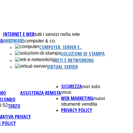
INTERNET E WEB
tutti i servizi nella rete
TA
HARDWARE
computer & co.
COMPUTER, SERVER E..
SOLUZIONI DI STAMPA
RETI E NETWORKING
VIRTUAL SERVER
SICUREZZA
non solo
IMO
ASSISTENZA REMOTA
virus
WEB MARKETING
nuovi
ECONDO
strumenti vendita
TERZO
PRIVACY POLICY
MATIVA PRIVACY
E POLICY