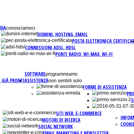
NDA
conosciamoci
DOMINI, HOSTING, EMAIL
POSTA ELETTRONICA CERTIFICA
CONNESSIONI ADSL, HDSL
PONTI RADIO, WI-MAX, WI-FI
SOFTWARE
programmiamo
 GIÀ PRONTI
ASSISTENZA
non sentirti solo
FORME DI ASSISTENZA
PR
S
SITI WEB, E-COMMERCE
INFOR
MOTORI DI RICERCA
COOKI
SOCIAL NETWORK
EMAIL MARKETING E NEWSLETTER