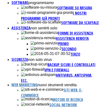
SOFTWARE
programmiamo
SOFTWARE SU MISURA
I NOSTRI
PROGRAMMI GIÀ PRONTI
SOFTWARE DA SCAFFALE
ASSISTENZA
non sentirti solo
FORME DI ASSISTENZA
ASSISTENZA REMOTA
PRIMO
SECONDO
TERZO
SICUREZZA
non solo virus
BACKUP SICURI E CONTROLLATI
VPN E FIREWALL
ANTIVIRUS, ANTISPAM,
ECC.
WEB MARKETING
nuovi strumenti vendita
SITI WEB, E-
COMMERCE
MOTORI DI RICERCA
SOCIAL NETWORK