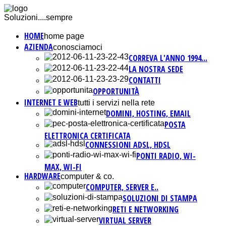
Soluzioni....sempre
HOME
home page
AZIENDA
conosciamoci
CORREVA L'ANNO 1994...
LA NOSTRA SEDE
CONTATTI
OPPORTUNITÀ
INTERNET E WEB
tutti i servizi nella rete
DOMINI, HOSTING, EMAIL
POSTA
ELETTRONICA CERTIFICATA
CONNESSIONI ADSL, HDSL
PONTI RADIO, WI-
MAX, WI-FI
HARDWARE
computer & co.
COMPUTER, SERVER E..
SOLUZIONI DI STAMPA
RETI E NETWORKING
VIRTUAL SERVER