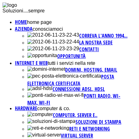
Soluzioni....sempre
HOME
home page
AZIENDA
conosciamoci
CORREVA L'ANNO 1994...
LA NOSTRA SEDE
CONTATTI
OPPORTUNITÀ
INTERNET E WEB
tutti i servizi nella rete
DOMINI, HOSTING, EMAIL
POSTA
ELETTRONICA CERTIFICATA
CONNESSIONI ADSL, HDSL
PONTI RADIO, WI-
MAX, WI-FI
HARDWARE
computer & co.
COMPUTER, SERVER E..
SOLUZIONI DI STAMPA
RETI E NETWORKING
VIRTUAL SERVER