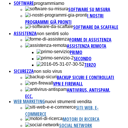
SOFTWARE
programmiamo
SOFTWARE SU MISURA
I NOSTRI
PROGRAMMI GIÀ PRONTI
SOFTWARE DA SCAFFALE
ASSISTENZA
non sentirti solo
FORME DI ASSISTENZA
ASSISTENZA REMOTA
PRIMO
SECONDO
TERZO
SICUREZZA
non solo virus
BACKUP SICURI E CONTROLLATI
VPN E FIREWALL
ANTIVIRUS, ANTISPAM,
ECC.
WEB MARKETING
nuovi strumenti vendita
SITI WEB, E-
COMMERCE
MOTORI DI RICERCA
SOCIAL NETWORK