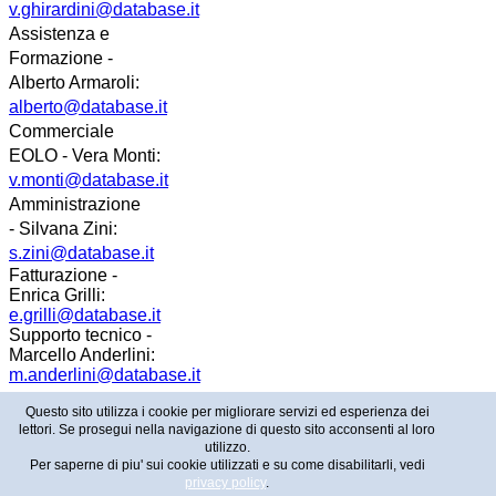
v.ghirardini@database.it
Assistenza e
Formazione -
Alberto Armaroli:
alberto@database.it
Commerciale
EOLO - Vera Monti:
v.monti@database.it
Amministrazione
- Silvana Zini:
s.zini@database.it
Fatturazione -
Enrica Grilli:
e.grilli@database.it
Supporto tecnico -
Marcello Anderlini:
m.anderlini@database.it
Questo sito utilizza i cookie per migliorare servizi ed esperienza dei
lettori. Se prosegui nella navigazione di questo sito acconsenti al loro
Copyright © 2026 - Database Informatica - P.IVA:
utilizzo.
02658920364
Per saperne di piu' sui cookie utilizzati e su come disabilitarli, vedi
privacy policy
.