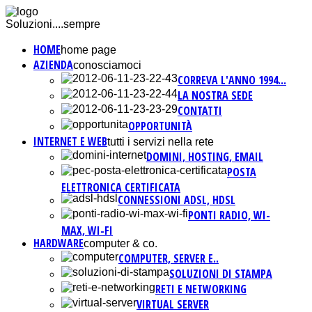
Soluzioni....sempre
HOME
home page
AZIENDA
conosciamoci
CORREVA L'ANNO 1994...
LA NOSTRA SEDE
CONTATTI
OPPORTUNITÀ
INTERNET E WEB
tutti i servizi nella rete
DOMINI, HOSTING, EMAIL
POSTA
ELETTRONICA CERTIFICATA
CONNESSIONI ADSL, HDSL
PONTI RADIO, WI-
MAX, WI-FI
HARDWARE
computer & co.
COMPUTER, SERVER E..
SOLUZIONI DI STAMPA
RETI E NETWORKING
VIRTUAL SERVER