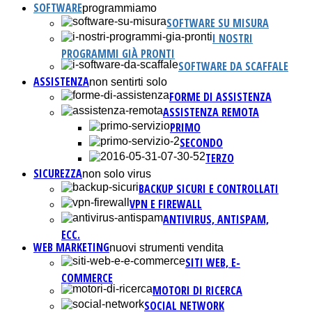
SOFTWARE
programmiamo
SOFTWARE SU MISURA
I NOSTRI
PROGRAMMI GIÀ PRONTI
SOFTWARE DA SCAFFALE
ASSISTENZA
non sentirti solo
FORME DI ASSISTENZA
ASSISTENZA REMOTA
PRIMO
SECONDO
TERZO
SICUREZZA
non solo virus
BACKUP SICURI E CONTROLLATI
VPN E FIREWALL
ANTIVIRUS, ANTISPAM,
ECC.
WEB MARKETING
nuovi strumenti vendita
SITI WEB, E-
COMMERCE
MOTORI DI RICERCA
SOCIAL NETWORK