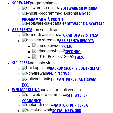
SOFTWARE
programmiamo
SOFTWARE SU MISURA
I NOSTRI
PROGRAMMI GIÀ PRONTI
SOFTWARE DA SCAFFALE
ASSISTENZA
non sentirti solo
FORME DI ASSISTENZA
ASSISTENZA REMOTA
PRIMO
SECONDO
TERZO
SICUREZZA
non solo virus
BACKUP SICURI E CONTROLLATI
VPN E FIREWALL
ANTIVIRUS, ANTISPAM,
ECC.
WEB MARKETING
nuovi strumenti vendita
SITI WEB, E-
COMMERCE
MOTORI DI RICERCA
SOCIAL NETWORK