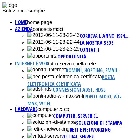
Soluzioni....sempre
HOME
home page
AZIENDA
conosciamoci
CORREVA L'ANNO 1994...
LA NOSTRA SEDE
CONTATTI
OPPORTUNITÀ
INTERNET E WEB
tutti i servizi nella rete
DOMINI, HOSTING, EMAIL
POSTA
ELETTRONICA CERTIFICATA
CONNESSIONI ADSL, HDSL
PONTI RADIO, WI-
MAX, WI-FI
HARDWARE
computer & co.
COMPUTER, SERVER E..
SOLUZIONI DI STAMPA
RETI E NETWORKING
VIRTUAL SERVER